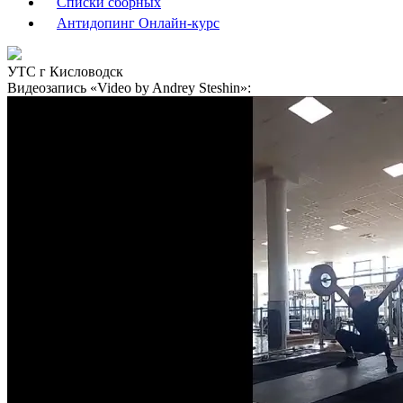
Списки сборных
Антидопинг Онлайн-курс
УТС г Кисловодск
Видеозапись «Video by Andrey Steshin»: