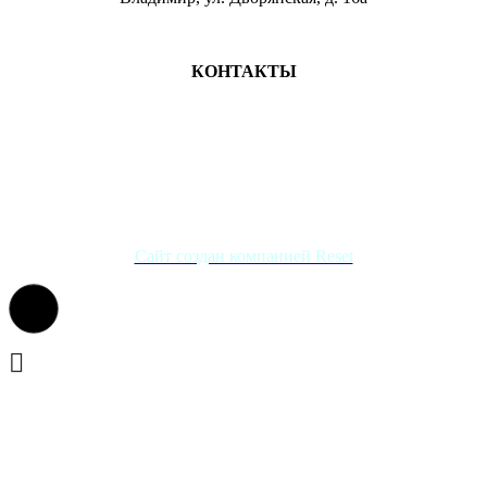
МЕСТА ЗАНЯТИЙ
КОНТАКТЫ
+7 (4922) 47-07-81
+7 (4922)47-07-82
atlet@sport.gov33.ru
Группа ВКонтакте
Сайт создан компанией Reset