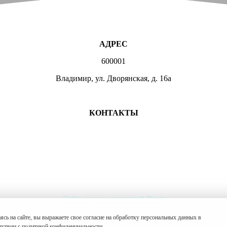
АДРЕС
600001
Владимир, ул. Дворянская, д. 16а
МЕСТА ЗАНЯТИЙ
КОНТАКТЫ
+7 (4922) 47-07-81
+7 (4922)47-07-82
atlet@sport.gov33.ru
Группа ВКонтакте
Сайт создан компанией Reset
ясь на сайте, вы выражаете свое согласие на обработку персональных данных в
тствии с
политикой конфиденциальности