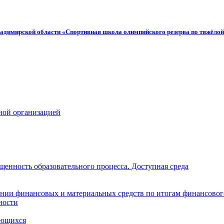
адимирской области «Спортивная школа олимпийского резерва по тяжёлой
ной организацией
щенность образовательного процесса. Доступная среда
нии финансовых и материальных средств по итогам финансовог
ности
ающихся