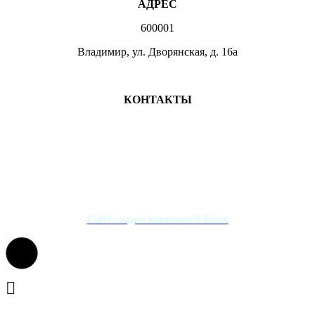
АДРЕС
600001
Владимир, ул. Дворянская, д. 16а
МЕСТА ЗАНЯТИЙ
КОНТАКТЫ
+7 (4922) 47-07-81
+7 (4922)47-07-82
atlet@sport.gov33.ru
Группа ВКонтакте
Сайт создан компанией Reset