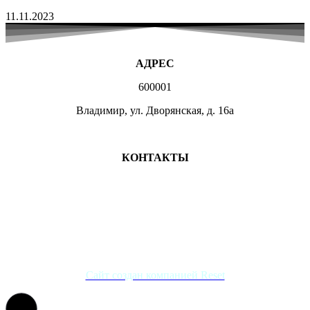
11.11.2023
АДРЕС
600001
Владимир, ул. Дворянская, д. 16а
МЕСТА ЗАНЯТИЙ
КОНТАКТЫ
+7 (4922) 47-07-81
+7 (4922)47-07-82
atlet@sport.gov33.ru
Группа ВКонтакте
Сайт создан компанией Reset