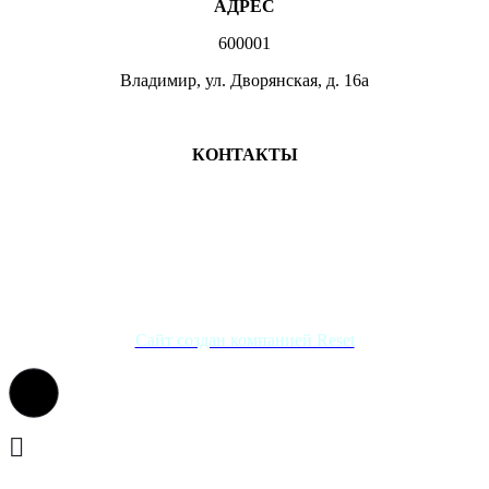
АДРЕС
600001
Владимир, ул. Дворянская, д. 16а
МЕСТА ЗАНЯТИЙ
КОНТАКТЫ
+7 (4922) 47-07-81
+7 (4922)47-07-82
atlet@sport.gov33.ru
Группа ВКонтакте
Сайт создан компанией Reset