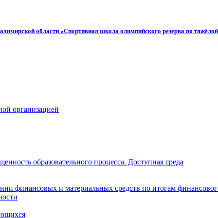
адимирской области «Спортивная школа олимпийского резерва по тяжёлой
ной организацией
щенность образовательного процесса. Доступная среда
нии финансовых и материальных средств по итогам финансовог
ности
ающихся