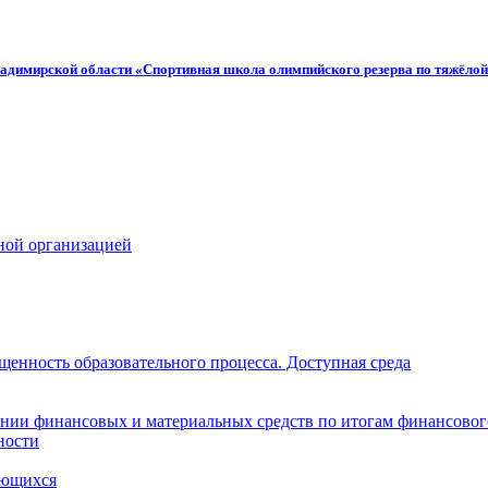
адимирской области «Спортивная школа олимпийского резерва по тяжёлой
ной организацией
щенность образовательного процесса. Доступная среда
нии финансовых и материальных средств по итогам финансовог
ности
ающихся