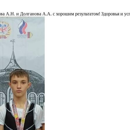
а А.Н. и Долганова А.А. с хорошим результатом! Здоровья и ус