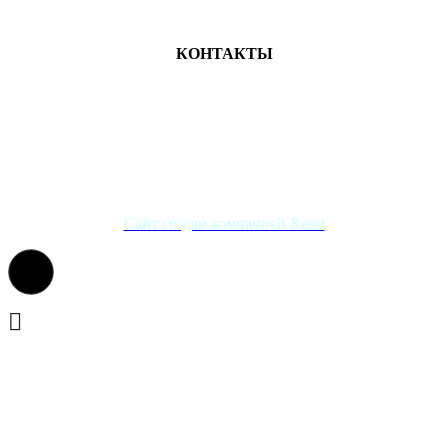
МЕСТА ЗАНЯТИЙ
КОНТАКТЫ
+7 (4922) 47-07-81
+7 (4922)47-07-82
atlet@sport.gov33.ru
Группа ВКонтакте
Сайт создан компанией Reset