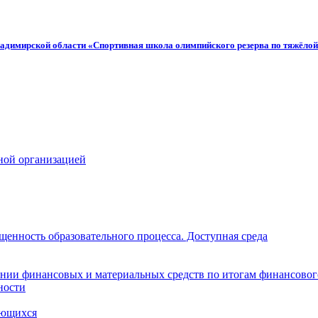
адимирской области «Спортивная школа олимпийского резерва по тяжёлой
ной организацией
щенность образовательного процесса. Доступная среда
нии финансовых и материальных средств по итогам финансовог
ности
ающихся