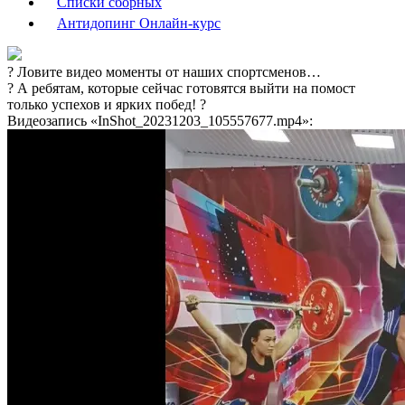
Списки сборных
Антидопинг Онлайн-курс
? Ловите видео моменты от наших спортсменов…
?️ А ребятам, которые сейчас готовятся выйти на помост
только успехов и ярких побед! ?
Видеозапись «InShot_20231203_105557677.mp4»: