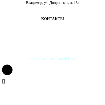
Владимир, ул. Дворянская, д. 16а
МЕСТА ЗАНЯТИЙ
КОНТАКТЫ
+7 (4922) 47-07-81
+7 (4922)47-07-82
atlet@sport.gov33.ru
Группа ВКонтакте
Сайт создан компанией Reset