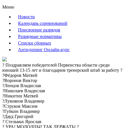
Меню
Новости
Календарь соревнований
Присвоение разрядов
Разрядные нормативы
Списки сборных
Антидопинг Онлайн-курс
? Поздравляем победителей Первенства области среди
юношей 13-15 лет и благодарим тренерский штаб за работу ?️
?Фёдоров Матвей
?Воронов Виктор
?Ленцов Владислав
?Николаев Владислав
?Никитин Матвей
?Лукоянов Владимир
?Струков Максим
?Губкин Владимир
?Дауд Григорий
? Стельмах Ярослав
? УРА! МОЛОДЦЫ! ТАК ДЕРЖАТЬ! ?