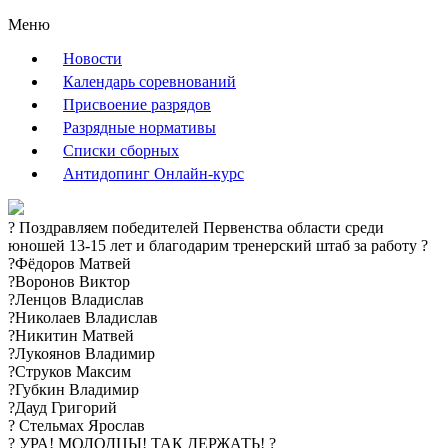
Меню
Новости
Календарь соревнований
Присвоение разрядов
Разрядные нормативы
Списки сборных
Антидопинг Онлайн-курс
? Поздравляем победителей Первенства области среди
юношей 13-15 лет и благодарим тренерский штаб за работу ?️
?Фёдоров Матвей
?Воронов Виктор
?Ленцов Владислав
?Николаев Владислав
?Никитин Матвей
?Лукоянов Владимир
?Струков Максим
?Губкин Владимир
?Дауд Григорий
? Стельмах Ярослав
? УРА! МОЛОДЦЫ! ТАК ДЕРЖАТЬ! ?