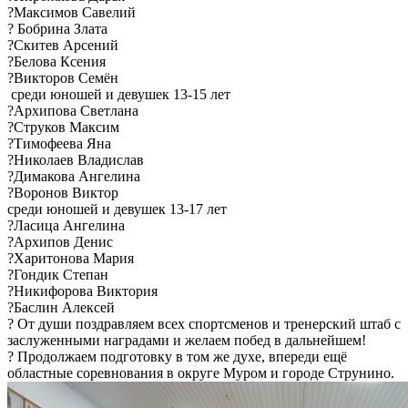
?Максимов Савелий
? Бобрина Злата
?Скитев Арсений
?Белова Ксения
?Викторов Семён
️ среди юношей и девушек 13-15 лет
?Архипова Светлана
?Струков Максим
?Тимофеева Яна
?Николаев Владислав
?Димакова Ангелина
?Воронов Виктор
среди юношей и девушек 13-17 лет
?Ласица Ангелина
?Архипов Денис
?Харитонова Мария
?Гондик Степан
?Никифорова Виктория
?Баслин Алексей
? От души поздравляем всех спортсменов и тренерский штаб с
заслуженными наградами и желаем побед в дальнейшем!
? Продолжаем подготовку в том же духе, впереди ещё
областные соревнования в округе Муром и городе Струнино.