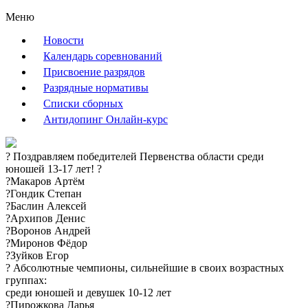
Меню
Новости
Календарь соревнований
Присвоение разрядов
Разрядные нормативы
Списки сборных
Антидопинг Онлайн-курс
? Поздравляем победителей Первенства области среди
юношей 13-17 лет! ?️
?Макаров Артём
?Гондик Степан
?Баслин Алексей
?Архипов Денис
?Воронов Андрей
?Миронов Фёдор
?Зуйков Егор
? Абсолютные чемпионы, сильнейшие в своих возрастных
группах:
среди юношей и девушек 10-12 лет
?Пирожкова Дарья