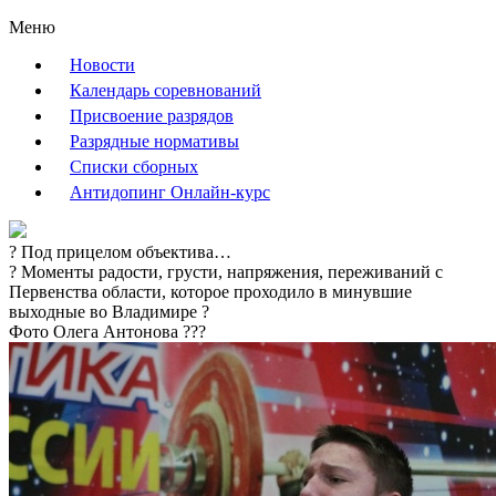
Меню
Новости
Календарь соревнований
Присвоение разрядов
Разрядные нормативы
Списки сборных
Антидопинг Онлайн-курс
? Под прицелом объектива…
? Моменты радости, грусти, напряжения, переживаний с
Первенства области, которое проходило в минувшие
выходные во Владимире ?️
Фото Олега Антонова ???