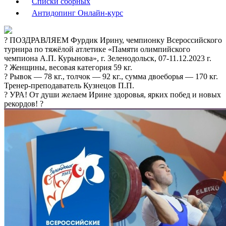
Списки сборных
Антидопинг Онлайн-курс
? ПОЗДРАВЛЯЕМ Фурдик Ирину, чемпионку Всероссийского
турнира по тяжёлой атлетике «Памяти олимпийского
чемпиона А.П. Курынова», г. Зеленодольск, 07-11.12.2023 г.
?️ Женщины, весовая категория 59 кг.
? Рывок — 78 кг., толчок — 92 кг., сумма двоеборья — 170 кг.
Тренер-преподаватель Кузнецов П.П.
? УРА! От души желаем Ирине здоровья, ярких побед и новых
рекордов! ?