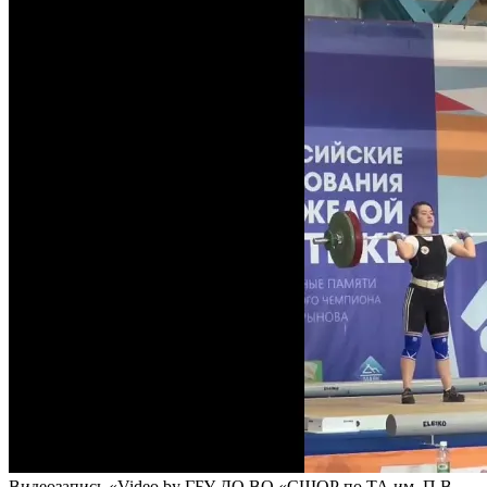
Видеозапись «Video by ГБУ ДО ВО «СШОР по ТА им. П.В.