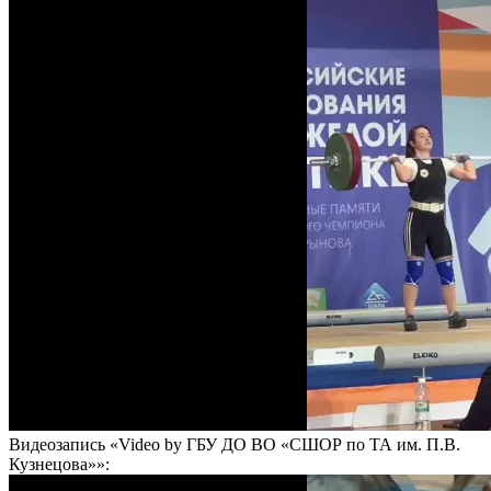
Видеозапись «Video by ГБУ ДО ВО «СШОР по ТА им. П.В.
Кузнецова»»: