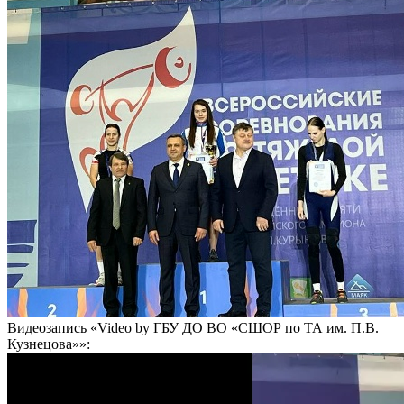
Видеозапись «Video by ГБУ ДО ВО «СШОР по ТА им. П.В.
Кузнецова»»: