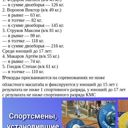
— в сумме двоеборья — 126 кг.
2. Воронов Виктор (в/к 49 кг.)
— в рывке — 63 кг.
— в толчке — 82 кг.
— в сумме двоеборья — 145 кг.
3. Струков Максим (в/к 81 кг.)
— в рывке — 98 кг.
— в толчке — 118 кг.
— в сумме двоеборья — 216 кг.
Среди юношей до 17 лет:
4. Макаров Артём (в/к 55 кг.)
— в рывке — 74 кг.
5. Гондик Степан (в/к 61 кг.)
— в толчке — 110 кг.
❗Рекорды присваиваются на соревнованиях не ниже
областного масштаба и фиксируются у юношей до 15 лет с
результата не ниже 1 спортивного разряда, у юношей до 17 лет
с результата не ниже спортивного разряда КМС