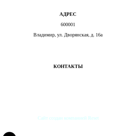
АДРЕС
600001
Владимир, ул. Дворянская, д. 16а
МЕСТА ЗАНЯТИЙ
КОНТАКТЫ
+7 (4922) 47-07-81
+7 (4922)47-07-82
atlet@sport.gov33.ru
Группа ВКонтакте
Сайт создан компанией Reset