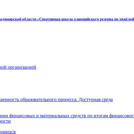
адимирской области «Спортивная школа олимпийского резерва по тяжёлой
ной организацией
щенность образовательного процесса. Доступная среда
нии финансовых и материальных средств по итогам финансовог
ности
ающихся