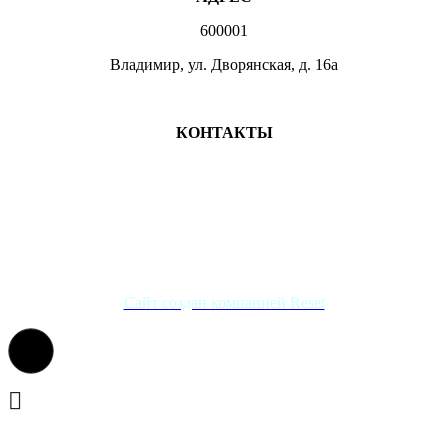
600001
Владимир, ул. Дворянская, д. 16а
МЕСТА ЗАНЯТИЙ
КОНТАКТЫ
+7 (4922) 47-07-81
+7 (4922)47-07-82
atlet@sport.gov33.ru
Группа ВКонтакте
Сайт создан компанией Reset