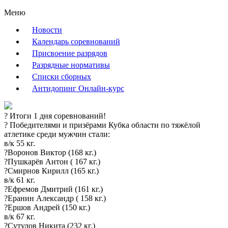
Меню
Новости
Календарь соревнований
Присвоение разрядов
Разрядные нормативы
Списки сборных
Антидопинг Онлайн-курс
?️ Итоги 1 дня соревнований!
? Победителями и призёрами Кубка области по тяжёлой
атлетике среди мужчин стали:
в/к 55 кг.
?Воронов Виктор (168 кг.)
?Пушкарёв Антон ( 167 кг.)
?Смирнов Кирилл (165 кг.)
в/к 61 кг.
?Ефремов Дмитрий (161 кг.)
?Еранин Александр ( 158 кг.)
?Ершов Андрей (150 кг.)
в/к 67 кг.
?Сутулов Никита (232 кг.)