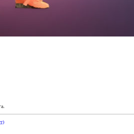
а.
т)