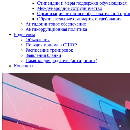
Стипендии и меры поддержки обучающихся
Международное сотрудничество
Организация питания в образовательной орг
Образовательные стандарты и требования
Антидопинговое обеспечение
Антикоррупционная политика
Родителям
Объявления
Порядок приёма в СШОР
Расписание тренировок
Заявления бланки
Памятка для родителя (антидопинг)
Контакты