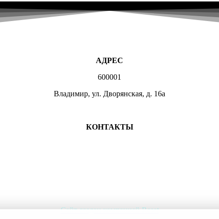
АДРЕС
600001
Владимир, ул. Дворянская, д. 16а
МЕСТА ЗАНЯТИЙ
КОНТАКТЫ
+7 (4922) 47-07-81
+7 (4922)47-07-82
atlet@sport.gov33.ru
Группа ВКонтакте
Сайт создан компанией Reset