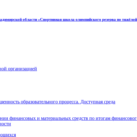
адимирской области «Спортивная школа олимпийского резерва по тяжёлой
ной организацией
щенность образовательного процесса. Доступная среда
нии финансовых и материальных средств по итогам финансовог
ности
ающихся