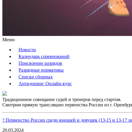
Меню
Новости
Календарь соревнований
Присвоение разрядов
Разрядные нормативы
Списки сборных
Антидопинг Онлайн-курс
Традиционное совещание судей и тренеров перед стартом.
Смотрим прямую трансляцию первенства России из г. Оренбург
?️ Первенство России среди юношей и девушек (13-15 и 13-17 ле
20.03.2024