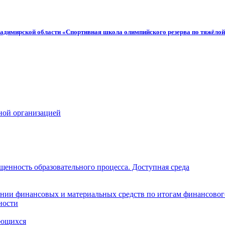
адимирской области «Спортивная школа олимпийского резерва по тяжёлой
ной организацией
щенность образовательного процесса. Доступная среда
нии финансовых и материальных средств по итогам финансовог
ности
ающихся