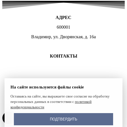
АДРЕС
600001
Владимир, ул. Дворянская, д. 16а
МЕСТА ЗАНЯТИЙ
КОНТАКТЫ
+7 (4922) 47-07-81
+7 (4922)47-07-82
atlet@sport.gov33.ru
На сайте используются файлы cookie
Группа ВКонтакте
Оставаясь на сайте, вы выражаете свое согласие на обработку
персональных данных в соответствии с
политикой
Сайт создан компанией Reset
конфиденциальности
ПОДТВЕРДИТЬ