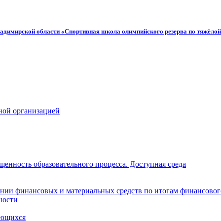
адимирской области «Спортивная школа олимпийского резерва по тяжёлой
ной организацией
щенность образовательного процесса. Доступная среда
нии финансовых и материальных средств по итогам финансовог
ности
ающихся