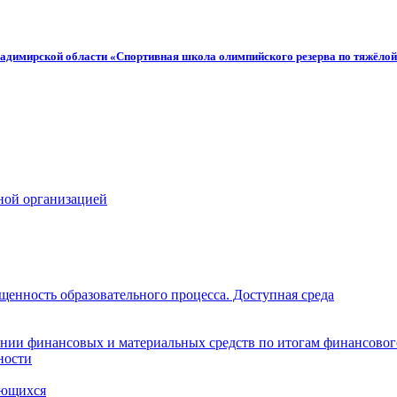
адимирской области «Спортивная школа олимпийского резерва по тяжёлой
ной организацией
щенность образовательного процесса. Доступная среда
нии финансовых и материальных средств по итогам финансовог
ности
ающихся