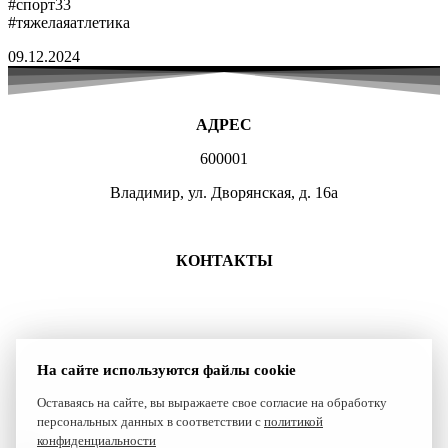
#спорт33
#тяжелаяатлетика
09.12.2024
АДРЕС
600001
Владимир, ул. Дворянская, д. 16а
МЕСТА ЗАНЯТИЙ
КОНТАКТЫ
+7 (4922) 47-07-81
+7 (4922)47-07-82
atlet@sport.gov33.ru
На сайте используются файлы cookie
Группа ВКонтакте
Оставаясь на сайте, вы выражаете свое согласие на обработку
персональных данных в соответствии с
политикой
Сайт создан компанией Reset
конфиденциальности