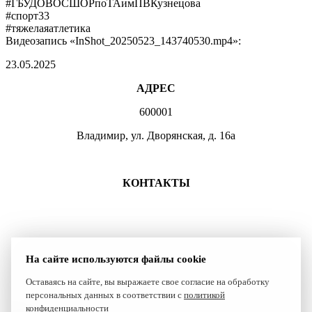
#ГБУДОВОСШОРпоТАимПВКузнецова
#спорт33
#тяжелаяатлетика
Видеозапись «InShot_20250523_143740530.mp4»:
23.05.2025
АДРЕС
600001
Владимир, ул. Дворянская, д. 16а
МЕСТА ЗАНЯТИЙ
КОНТАКТЫ
+7 (4922) 47-07-81
+7 (4922)47-07-82
atlet@sport.gov33.ru
На сайте используются файлы cookie
Группа ВКонтакте
Оставаясь на сайте, вы выражаете свое согласие на обработку
персональных данных в соответствии с
политикой
Сайт создан компанией Reset
конфиденциальности