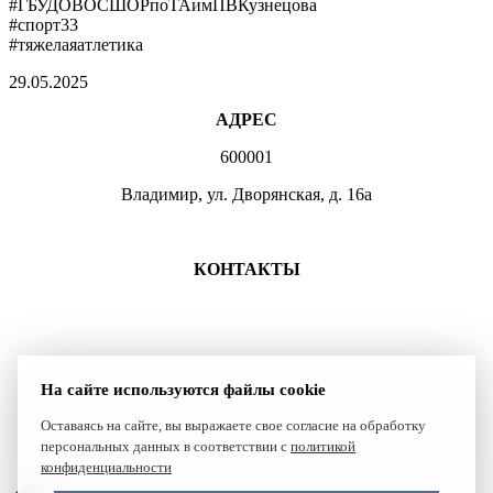
#ГБУДОВОСШОРпоТАимПВКузнецова
#спорт33
#тяжелаяатлетика
29.05.2025
АДРЕС
600001
Владимир, ул. Дворянская, д. 16а
МЕСТА ЗАНЯТИЙ
КОНТАКТЫ
+7 (4922) 47-07-81
+7 (4922)47-07-82
atlet@sport.gov33.ru
На сайте используются файлы cookie
Группа ВКонтакте
Оставаясь на сайте, вы выражаете свое согласие на обработку
персональных данных в соответствии с
политикой
Сайт создан компанией Reset
конфиденциальности