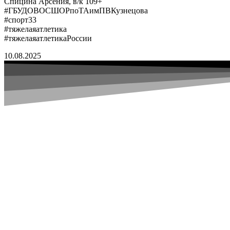
Спицина Арсения, в/к 109+
#ГБУДОВОСШОРпоТАимПВКузнецова
#спорт33
#тяжелаяатлетика
#тяжелаяатлетикаРоссии
10.08.2025