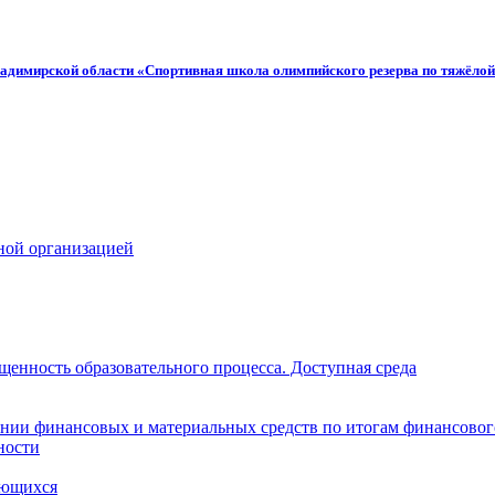
адимирской области «Спортивная школа олимпийского резерва по тяжёлой
ной организацией
щенность образовательного процесса. Доступная среда
нии финансовых и материальных средств по итогам финансовог
ности
ающихся