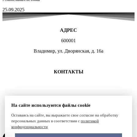
25.09.2025
АДРЕС
600001
Владимир, ул. Дворянская, д. 16а
МЕСТА ЗАНЯТИЙ
КОНТАКТЫ
+7 (4922) 47-07-81
+7 (4922)47-07-82
atlet@sport.gov33.ru
На сайте используются файлы cookie
Группа ВКонтакте
Оставаясь на сайте, вы выражаете свое согласие на обработку
персональных данных в соответствии с
политикой
Сайт создан компанией Reset
конфиденциальности