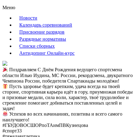
Меню
Новости
Календарь соревнований
Присвоение разрядов
Разрядные нормативы
Списки сборных
Антидопинг Онлайн-курс
Поздравляем С Днём Рождения ведущего спортсмена
области Илью Иудина, МС России, рекордсмена, двукратного
Чемпиона России, победителя Спартакиады молодёжи!
Пусть здоровье будет крепким, удача всегда на твоей
стороне, спортивная карьера идёт в гору, приумножая победы
и призовые медали, сила воли, характер, твоё трудолюбие и
стремление помогают добиваться поставленных целей и
задач!
Успехов во всех начинаниях, позитива и всего самого
наилучшего!
#ГБУДОВОСШОРпоТАимПВКузнецова
#спорт33
#тяжелаяатлетика