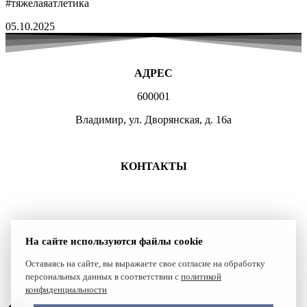
#тяжелаяатлетика
05.10.2025
АДРЕС
600001
Владимир, ул. Дворянская, д. 16а
МЕСТА ЗАНЯТИЙ
КОНТАКТЫ
+7 (4922) 47-07-81
+7 (4922)47-07-82
atlet@sport.gov33.ru
На сайте используются файлы cookie
Группа ВКонтакте
Оставаясь на сайте, вы выражаете свое согласие на обработку
персональных данных в соответствии с
политикой
Сайт создан компанией Reset
конфиденциальности