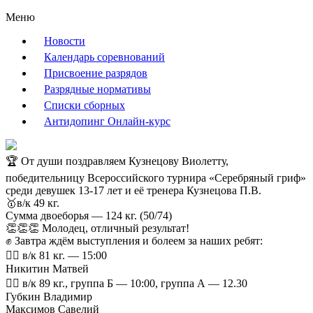
Меню
Новости
Календарь соревнований
Присвоение разрядов
Разрядные нормативы
Списки сборных
Антидопинг Онлайн-курс
🏆 От души поздравляем Кузнецову Виолетту,
победительницу Всероссийского турнира «Серебряный гриф»
среди девушек 13-17 лет и её тренера Кузнецова П.В.
🥇в/к 49 кг.
Сумма двоеборья — 124 кг. (50/74)
👏👏👏 Молодец, отличный результат!
✊ Завтра ждём выступления и болеем за наших ребят:
🏋🏻 в/к 81 кг. — 15:00
Никитин Матвей
🏋🏻 в/к 89 кг., группа Б — 10:00, группа А — 12.30
Губкин Владимир
Максимов Савелий