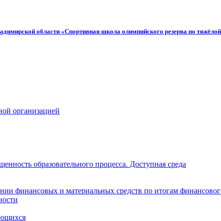
адимирской области «Спортивная школа олимпийского резерва по тяжёлой
ной организацией
щенность образовательного процесса. Доступная среда
нии финансовых и материальных средств по итогам финансовог
ности
ающихся