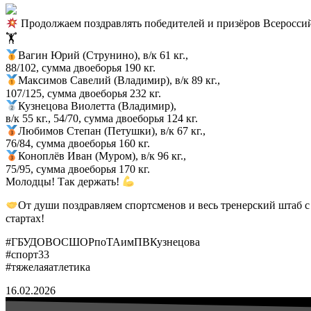
Продолжаем поздравлять победителей и призёров Всероссий
🏋
Вагин Юрий (Струнино), в/к 61 кг.,
88/102, сумма двоеборья 190 кг.
Максимов Савелий (Владимир), в/к 89 кг.,
107/125, сумма двоеборья 232 кг.
Кузнецова Виолетта (Владимир),
в/к 55 кг., 54/70, сумма двоеборья 124 кг.
Любимов Степан (Петушки), в/к 67 кг.,
76/84, сумма двоеборья 160 кг.
Коноплёв Иван (Муром), в/к 96 кг.,
75/95, сумма двоеборья 170 кг.
Молодцы! Так держать!
От души поздравляем спортсменов и весь тренерский штаб 
стартах!
#ГБУДОВОСШОРпоТАимПВКузнецова
#спорт33
#тяжелаяатлетика
16.02.2026