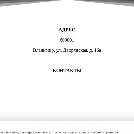
АДРЕС
600001
Владимир, ул. Дворянская, д. 16а
МЕСТА ЗАНЯТИЙ
КОНТАКТЫ
+7 (4922) 47-07-81
+7 (4922)47-07-82
atlet@sport.gov33.ru
Группа ВКонтакте
Сайт создан компанией Reset
ясь на сайте, вы выражаете свое согласие на обработку персональных данных в