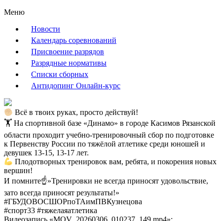
Меню
Новости
Календарь соревнований
Присвоение разрядов
Разрядные нормативы
Списки сборных
Антидопинг Онлайн-курс
Всё в твоих руках, просто действуй!
🏋️ На спортивной базе «Динамо» в городе Касимов Рязанской
области проходит учебно-тренировочный сбор по подготовке
к Первенству России по тяжёлой атлетике среди юношей и
девушек 13-15, 13-17 лет.
Плодотворных тренировок вам, ребята, и покорения новых
вершин!
И помните☝️»Тренировки не всегда приносят удовольствие,
зато всегда приносят результаты!»
#ГБУДОВОСШОРпоТАимПВКузнецова
#спорт33 #тяжелаяатлетика
Видеозапись «MOV_20260306_010237_149.mp4»: