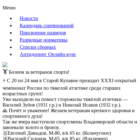
Меню
Новости
Календарь соревнований
Присвоение разрядов
Разрядные нормативы
Списки сборных
Антидопинг Онлайн-курс
🏋️ Болеем за ветеранов спорта!
⚡ С 20 по 24 мая в Старой Купавне проходит ХХХI открытый
чемпионат России по тяжелой атлетике среди старших
возрастных групп!
Уже выходили на помост сторожилы тяжёлой атлетики —
Василий Зубов (1931 г.р.) и Николай Исаков (1932 г.р.).
🙏 Почёт и уважение! Желаем ветеранам крепкого здоровья и
спортивного духа!
Так же вчера выступили спортсмены Владимирской области и
завоевали золото и бронзу.
🥇Евгений Давыдов, М-80, в/к 65 кг. (Кольчугино)
🥉Василий Сидоров, М-65, в/к 85 кг. (Владимир)