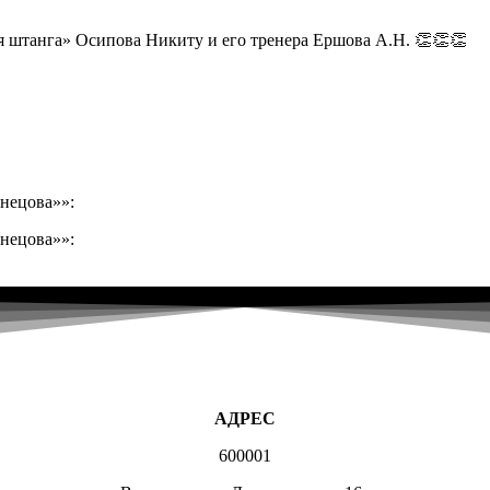
я штанга» Осипова Никиту и его тренера Ершова А.Н. 👏👏👏
нецова»»:
нецова»»:
АДРЕС
600001