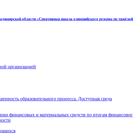
адимирской области «Спортивная школа олимпийского резерва по тяжёлой
ной организацией
щенность образовательного процесса. Доступная среда
нии финансовых и материальных средств по итогам финансовог
ности
ающихся