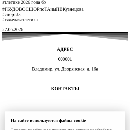
атлетике 2026 года 👍
#ГБУДОВОСШОРпоТАимПВКузнецова
#спорт33
#тяжелаяатлетика
27.05.2026
АДРЕС
600001
Владимир, ул. Дворянская, д. 16а
МЕСТА ЗАНЯТИЙ
КОНТАКТЫ
+7 (4922) 47-07-81
+7 (4922)47-07-82
atlet@sport.gov33.ru
На сайте используются файлы cookie
Группа ВКонтакте
Оставаясь на сайте, вы выражаете свое согласие на обработку