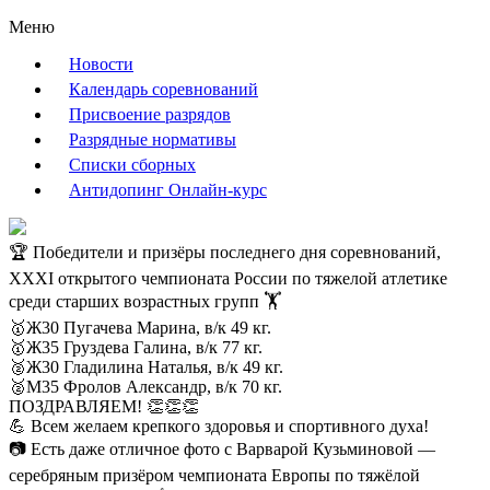
Меню
Новости
Календарь соревнований
Присвоение разрядов
Разрядные нормативы
Списки сборных
Антидопинг Онлайн-курс
🏆 Победители и призёры последнего дня соревнований,
ХХХI открытого чемпионата России по тяжелой атлетике
среди старших возрастных групп 🏋️
🥇Ж30 Пугачева Марина, в/к 49 кг.
🥇Ж35 Груздева Галина, в/к 77 кг.
🥈Ж30 Гладилина Наталья, в/к 49 кг.
🥈М35 Фролов Александр, в/к 70 кг.
ПОЗДРАВЛЯЕМ! 👏👏👏
💪 Всем желаем крепкого здоровья и спортивного духа!
📷 Есть даже отличное фото с Варварой Кузьминовой —
серебряным призёром чемпионата Европы по тяжёлой